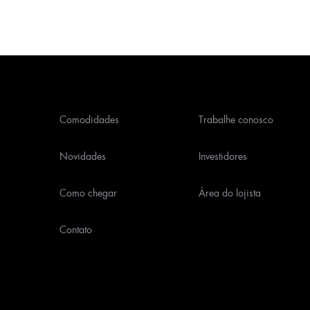
Comodidades
Trabalhe conosco
Novidades
Investidores
Como chegar
Área do lojista
Contato