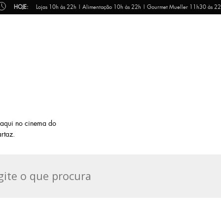
HOJE:
Lojas 10h às 22h | Alimentação 10h às 22h | Gourmet Mueller 11h30 às 2
ê aqui no cinema do
rtaz.