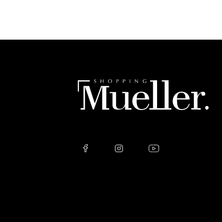
Please
leave
this
field
empty.