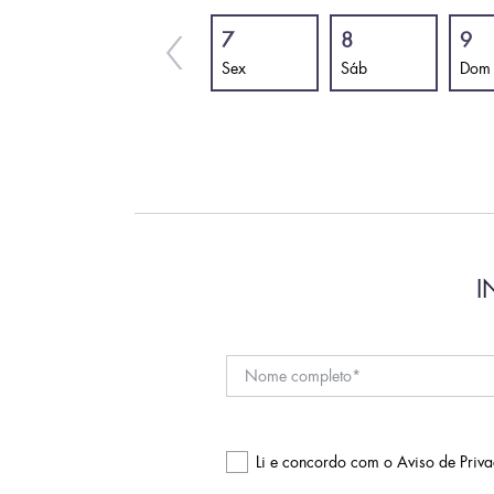
7
8
9
Sex
Sáb
Dom
I
Li e concordo com o
Aviso de Priv