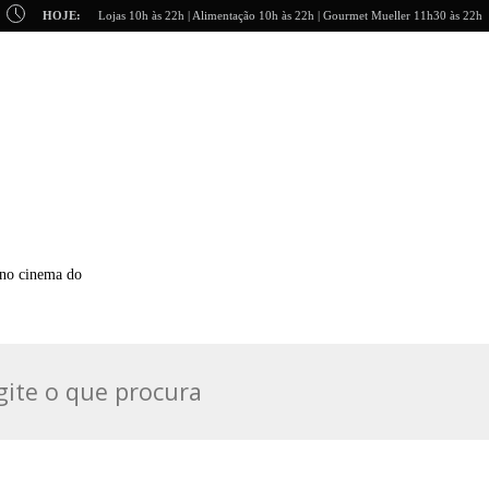
HOJE:
Lojas 10h às 22h | Alimentação 10h às 22h | Gourmet Mueller 11h30 às 22h
i no cinema do
.