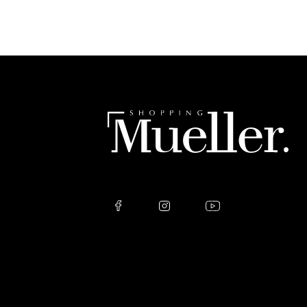
Please
leave
this
field
empty.