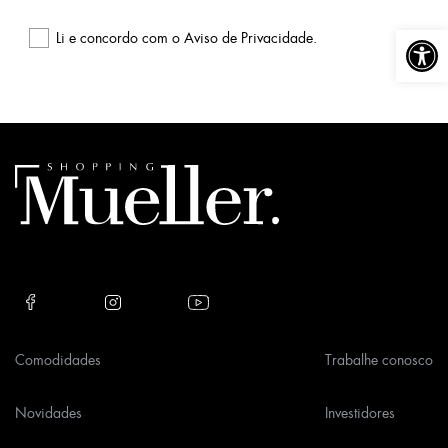
Abrir a
Li e concordo com o
Aviso de Privacidade
.
Please
leave
this
field
empty.
Comodidades
Trabalhe conosco
Novidades
Investidores