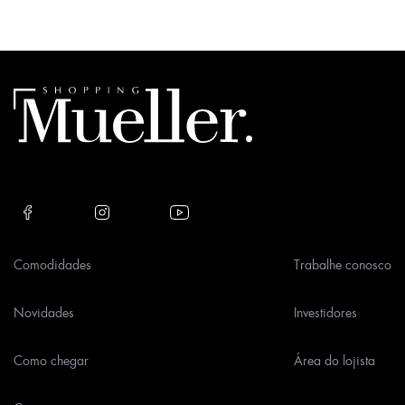
Please
leave
this
field
empty.
Comodidades
Trabalhe conosco
Novidades
Investidores
Como chegar
Área do lojista