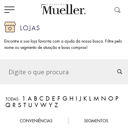
LOJAS
Encontre a sua loja favorita com a ajuda da nossa busca. Filtre pelo
nome ou segmento de atuação e boas compras!
1
A
B
C
D
E
F
G
H
I
J
K
L
M
N
O
P
TODAS
Q
R
S
T
U
V
W
Y
Z
CONVENIÊNCIAS
SEGMENTOS