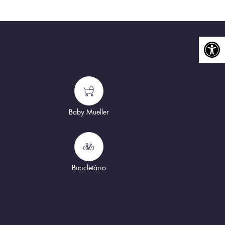
Abrir a
Baby Mueller
Bicicletário