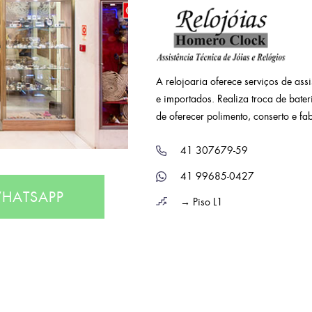
A relojoaria oferece serviços de ass
e importados. Realiza troca de bater
de oferecer polimento, conserto e fa
41 307679-59
41 99685-0427
HATSAPP
→ Piso L1