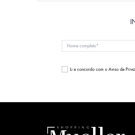
I
Li e concordo com o
Aviso de Priv
Please
leave
this
field
empty.