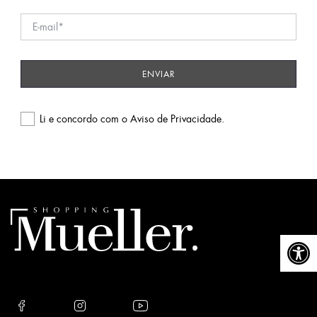
Li e concordo com o
Aviso de Privacidade
.
Please
leave
this
field
empty.
Abrir a