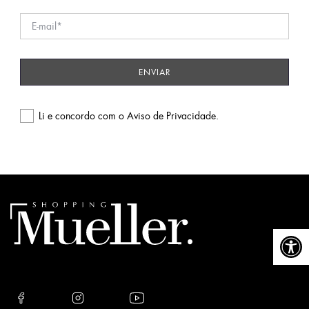
Li e concordo com o
Aviso de Privacidade
.
Please
leave
this
field
empty.
Abrir a