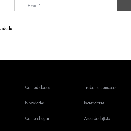
acidade
.
Comodidades
Trabalhe conosco
Novidades
Investidores
Como chegar
Área do lojista