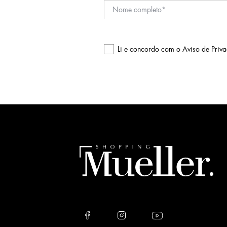
Li e concordo com o
Aviso de Priv
Please
leave
this
field
empty.