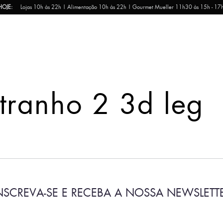
HOJE:
Lojas 10h às 22h | Alimentação 10h às 22h | Gourmet Mueller 11h30 às 15h - 17
stranho 2 3d leg
NSCREVA-SE E RECEBA A NOSSA NEWSLETT