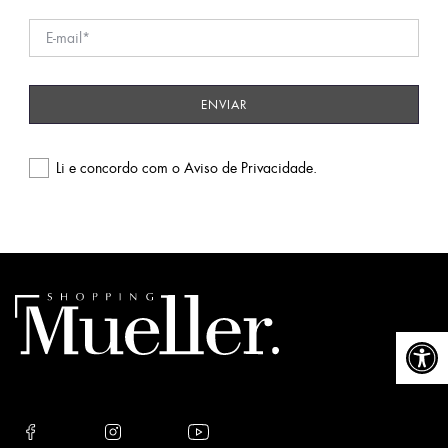
Li e concordo com o
Aviso de Privacidade
.
Please
leave
this
field
empty.
Abrir a