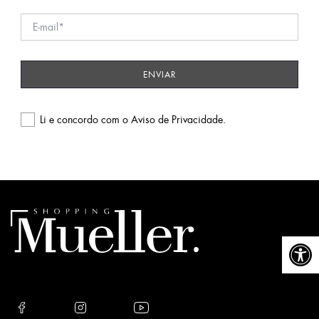
Li e concordo com o
Aviso de Privacidade
.
Please
leave
this
field
empty.
Abrir a