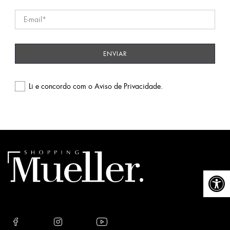
Li e concordo com o
Aviso de Privacidade
.
Please
leave
this
field
empty.
Abrir a