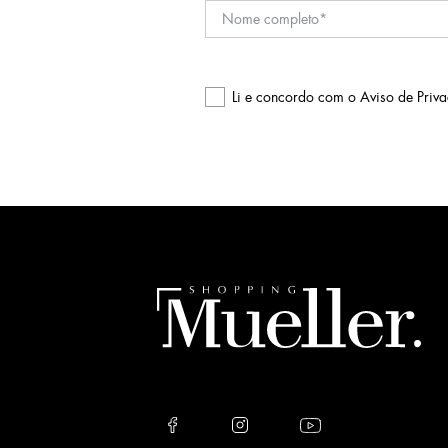
Li e concordo com o
Aviso de Priv
Please
leave
this
field
empty.