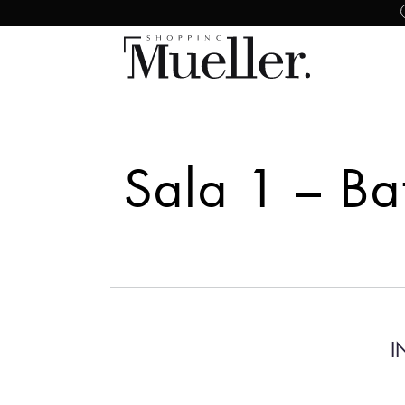
Sala 1 – B
I