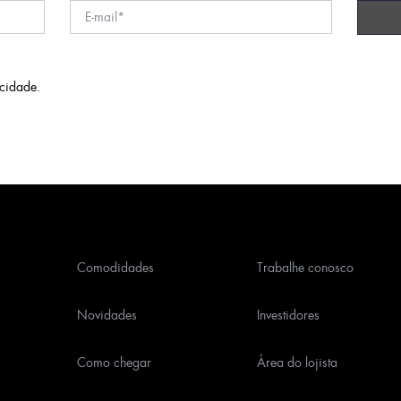
acidade
.
Comodidades
Trabalhe conosco
Novidades
Investidores
Como chegar
Área do lojista