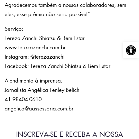
Agradecemos também a nossos colaboradores, sem
eles, esse prêmio não seria possível”.
Serviço:
Tereza Zanchi Shiatsu & Bem-Estar
Abrir a
www.terezazanchi.com.br
Instagram: @terezazanchi
Facebook: Tereza Zanchi Shiatsu & Bem-Estar
Atendimento à imprensa:
Jornalista Angélica Fenley Belich
41 98404-0610
angelica@aassessoria.com.br
INSCREVA-SE E RECEBA A NOSSA