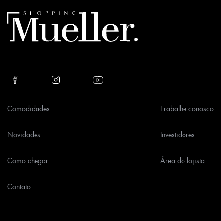
this
field
empty.
Comodidades
Trabalhe conosco
Novidades
Investidores
Como chegar
Área do lojista
Contato