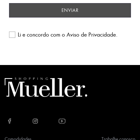
Li e concordo com o
Aviso de Privacidade
.
Please
leave
this
field
empty.
Comodidades
Trabalhe conosco