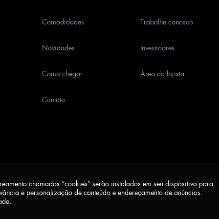
Comodidades
Trabalhe conosco
Novidades
Investidores
Como chegar
Área do lojista
Contato
treamento chamados “cookies” serão instalados em seu dispositivo para
Aviso de Privacidade
evância e personalização de conteúdo e endereçamento de anúncios.
ade
.
Desenvolvido por