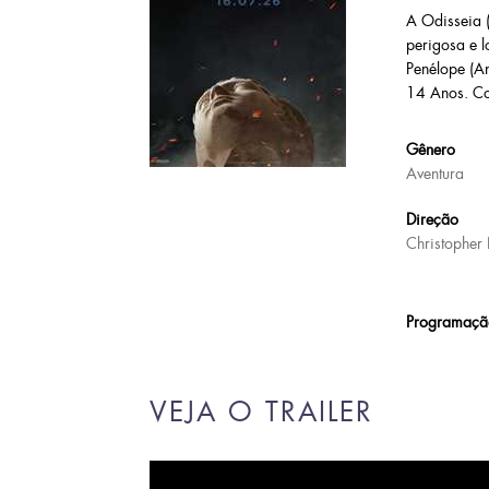
A Odisseia 
perigosa e l
Penélope (An
14 Anos. Co
Gênero
Aventura
Direção
Christopher
Programaçã
VEJA O TRAILER