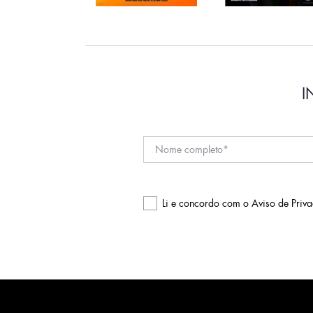
I
Li e concordo com o
Aviso de Priv
Please
leave
this
field
empty.