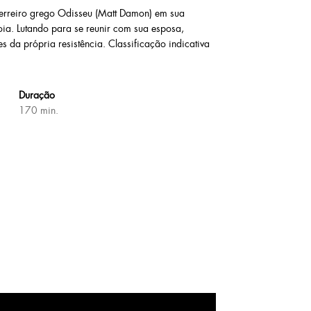
uerreiro grego Odisseu (Matt Damon) em sua
oia. Lutando para se reunir com sua esposa,
es da própria resistência. Classificação indicativa
Duração
170 min.