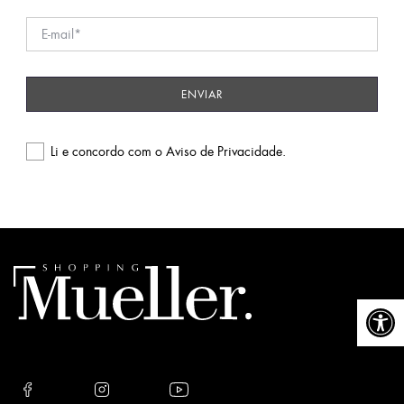
Li e concordo com o
Aviso de Privacidade
.
Please
leave
this
field
empty.
Abrir a