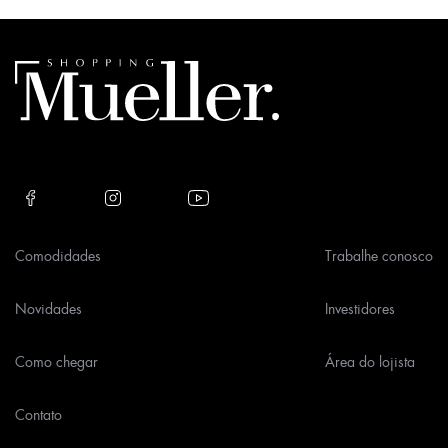
leave
this
field
empty.
Comodidades
Trabalhe conosco
Novidades
Investidores
Como chegar
Área do lojista
Contato