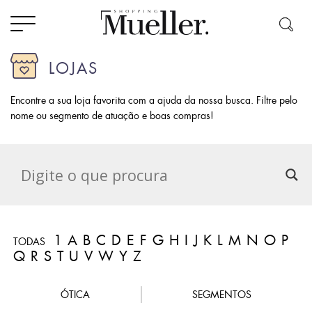
LOJAS
Encontre a sua loja favorita com a ajuda da nossa busca. Filtre pelo
nome ou segmento de atuação e boas compras!
1
A
B
C
D
E
F
G
H
I
J
K
L
M
N
O
P
TODAS
Q
R
S
T
U
V
W
Y
Z
ÓTICA
SEGMENTOS