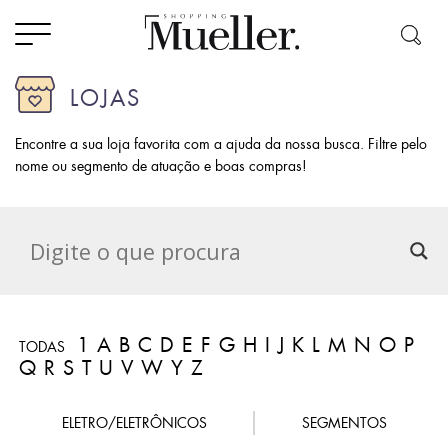
LOJAS
Encontre a sua loja favorita com a ajuda da nossa busca. Filtre pelo
nome ou segmento de atuação e boas compras!
1
A
B
C
D
E
F
G
H
I
J
K
L
M
N
O
P
TODAS
Q
R
S
T
U
V
W
Y
Z
ELETRO/ELETRÔNICOS
SEGMENTOS