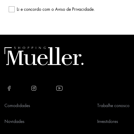
Li e concordo com o
Aviso de Privacidade
.
Please
leave
this
field
empty.
Comodidades
Trabalhe conosco
Novidades
Investidores