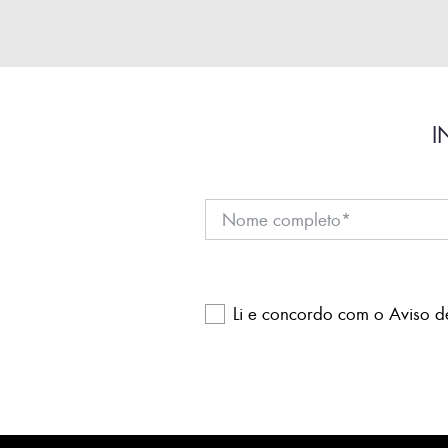
I
Li e concordo com o
Aviso d
Please
leave