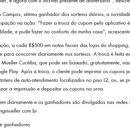
er, e agora com o incrível presente de aniversário”, descre
 Campos, sétimo ganhador dos sorteios diários, a novidade 
ticipação na ação. “Fazer a troca do cupom pelo aplicativo é
uldade, e pude fazer no conforto da minha casa”, acrescent
ação, a cada R$500 em notas fiscais das lojas do shopping,
 para concorrer diariamente nos sorteios. A troca é feita e
 Mueller Curitiba, que pode ser baixado, gratuitamente, nas 
le Play. Após a troca, o cliente pode imprimir os cupons 
otens de auto-atendimento localizados no piso L2, ou, se pr
zar a impressão e depositar os cupons na urna.
em diariamente e os ganhadores são divulgados nas redes s
ngmueller.com.br.
de ganhadores: