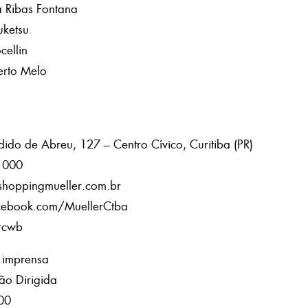
a Ribas Fontana
uketsu
cellin
erto Melo
ido de Abreu, 127 – Centro Cívico, Curitiba (PR)
1000
shoppingmueller.com.br
cebook.com/MuellerCtba
rcwb
 imprensa
o Dirigida
00