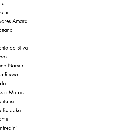
nd
ttin
vares Amaral
ttana
nto da Silva
pos
lena Namur
sa Ruoso
ldo
ssia Morais
antana
o Kataoka
rtin
fredini