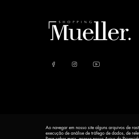
this
field
empty.
Ao navegar em nosso site alguns arquivos de ras
execução de análise de tráfego de dados, de rel
Para saber mais, acesse nosso
Aviso de Privacid