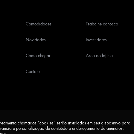
Comodidades
Trabalhe conosco
Novidades
Investidores
Como chegar
Área do lojista
Contato
treamento chamados “cookies” serão instalados em seu dispositivo para
Aviso de Privacidade
evância e personalização de conteúdo e endereçamento de anúncios.
ade
.