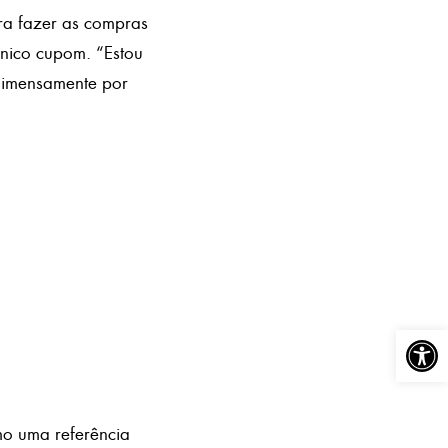
ara fazer as compras
único cupom. “Estou
 imensamente por
Abrir a
o uma referência