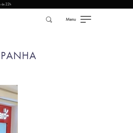
h às 22h
Menu
MPANHA