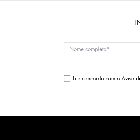
I
Li e concordo com o
Aviso d
Please
leave
this
field