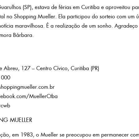
arulhos (SP), estava de férias em Curitiba e aproveitou p
al no Shopping Mueller. Ela participou do sorteio com um 
otícia maravilhosa. É a realização de um sonho. Agradeço
emora Bárbara.
Abreu, 127 – Centro Cívico, Curitiba (PR)
1000
shoppingmueller.com.br
cebook.com/MuellerCtba
rcwb
NG MUELLER
ção, em 1983, o Mueller se preocupou em permanecer com