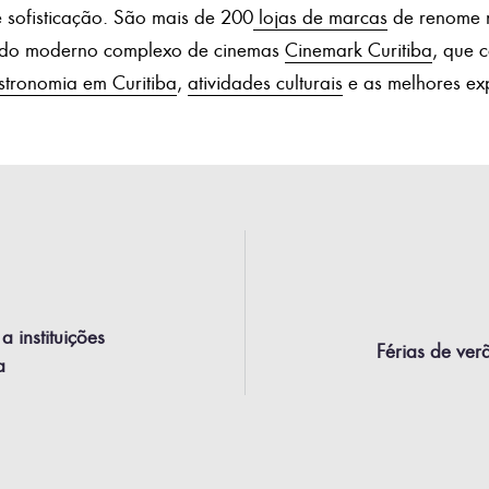
 e sofisticação. São mais de 200
lojas de marcas
de renome n
m do moderno complexo de cinemas
Cinemark Curitiba
, que 
stronomia em Curitiba
,
atividades culturais
e as melhores exp
 instituições
Férias de ve
a