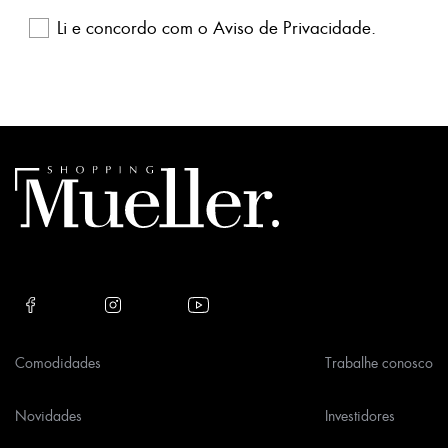
Li e concordo com o
Aviso de Privacidade
.
Please
leave
this
field
empty.
Comodidades
Trabalhe conosco
Novidades
Investidores