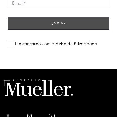
Li e concordo com o
Aviso de Privacidade
.
Please
leave
this
field
empty.