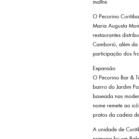
maître.
O Pecorino Curitib
Maria Augusta Mont
restaurantes distri
Camboriú, além da e
participação dos f
Expansão
O Pecorino Bar & T
bairro do Jardim Pa
baseada nas moderna
nome remete ao icôni
pratos da cadeia de
A unidade de Curit
primeira foi em Ba