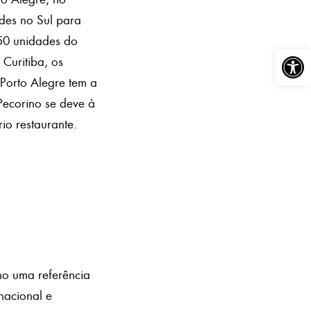
des no Sul para
 50 unidades do
Abrir a
 Curitiba, os
Porto Alegre tem a
Pecorino se deve à
io restaurante.
o uma referência
acional e