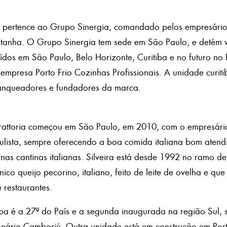
a pertence ao Grupo Sinergia, comandado pelos empresário
anha. O Grupo Sinergia tem sede em São Paulo, e detém 
buídos em São Paulo, Belo Horizonte, Curitiba e no futuro no
mpresa Porto Frio Cozinhas Profissionais. A unidade curit
ranqueadores e fundadores da marca.
rattoria começou em São Paulo, em 2010, com o empresário 
ulista, sempre oferecendo a boa comida italiana bom atendi
s cantinas italianas. Silveira está desde 1992 no ramo de
co queijo pecorino, italiano, feito de leite de ovelha e que
 restaurantes.
iba é a 27ª do País e a segunda inaugurada na região Sul,
lneário Camboriú. Outra unidade está em construção em Por