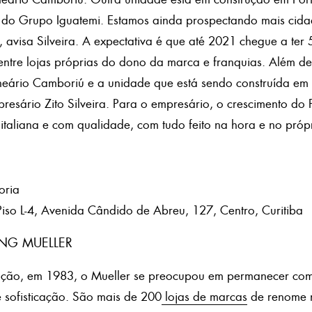
 do Grupo Iguatemi. Estamos ainda prospectando mais cida
o, avisa Silveira. A expectativa é que até 2021 chegue a ter
 entre lojas próprias do dono da marca e franquias. Além de
neário Camboriú e a unidade que está sendo construída em 
resário Zito Silveira. Para o empresário, o crescimento do 
italiana e com qualidade, com tudo feito na hora e no própr
oria
iso L-4, Avenida Cândido de Abreu, 127, Centro, Curitiba
NG MUELLER
ção, em 1983, o Mueller se preocupou em permanecer com
 e sofisticação. São mais de 200
lojas de marcas
de renome n