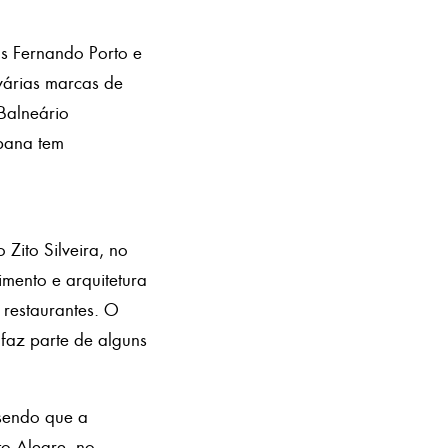
s Fernando Porto e
várias marcas de
 Balneário
ibana tem
Zito Silveira, no
mento e arquitetura
 restaurantes. O
 faz parte de alguns
 sendo que a
to Alegre, no