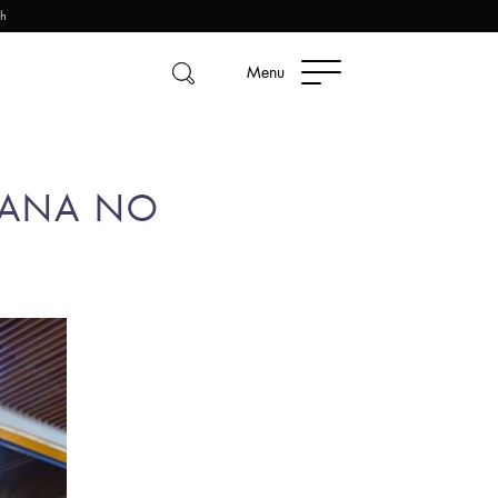
2h
Menu
IANA NO