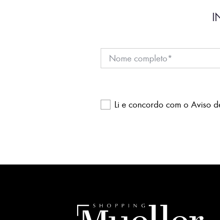
I
Li e concordo com o
Aviso d
Please
leave
this
field
empty.