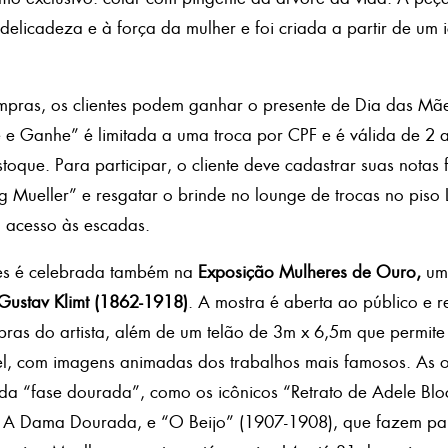
licadeza e à força da mulher e foi criada a partir de um 
ras, os clientes podem ganhar o presente de Dia das Mãe
 Ganhe” é limitada a uma troca por CPF e é válida de 2 
oque. Para participar, o cliente deve cadastrar suas notas f
g Mueller” e resgatar o brinde no lounge de trocas no piso
o acesso às escadas.
es é celebrada também na
Exposição Mulheres de Ouro,
um
 Gustav Klimt (1862-1918)
. A mostra é aberta ao público e r
bras do artista, além de um telão de 3m x 6,5m que permite
vel, com imagens animadas dos trabalhos mais famosos. As 
a “fase dourada”, como os icônicos “Retrato de Adele Blo
me A Dama Dourada, e “O Beijo” (1907-1908), que fazem pa