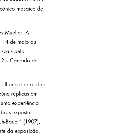
icônico mosaico de
s Mueller. A
a 14 de maio ou
iscais pelo
 L2 – Cândido de
 olhar sobre a obra
eúne réplicas em
 uma experiência
obras expostas
ch-Bauer” (1907),
rte da exposição.