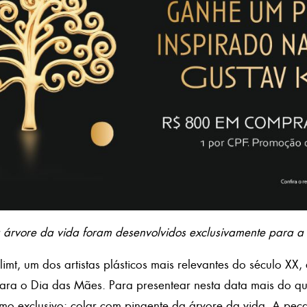
a árvore da vida foram desenvolvidos exclusivamente para 
imt, um dos artistas plásticos mais relevantes do século XX,
ra o Dia das Mães. Para presentear nesta data mais do que
mo exclusivo: colar com pingente da árvore da vida. A peç