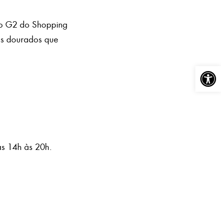
to G2 do Shopping
ons dourados que
Abrir a
as 14h às 20h.