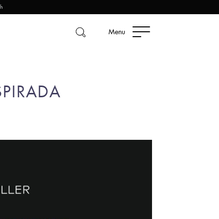
2h
Menu
SPIRADA