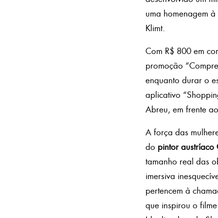
uma homenagem à de
Klimt.
Com R$ 800 em comp
promoção “Compre e
enquanto durar o est
aplicativo “Shoppin
Abreu, em frente a
A força das mulher
do
pintor austríaco
tamanho real das o
imersiva inesquecí
pertencem à chamad
que inspirou o fil