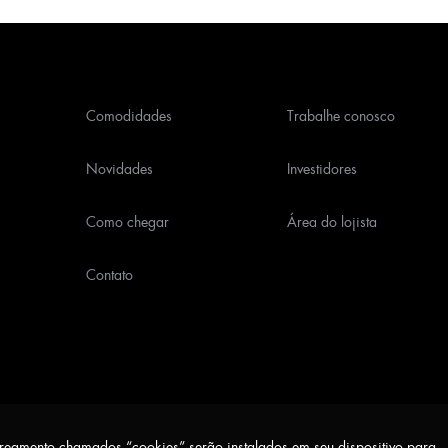
Comodidades
Trabalhe conosco
Novidades
Investidores
Como chegar
Área do lojista
Contato
treamento chamados “cookies” serão instalados em seu dispositivo para