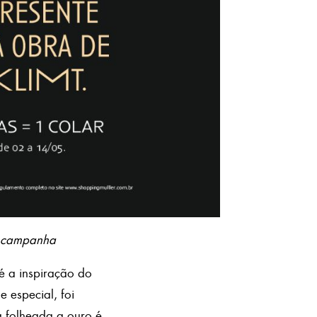
a campanha
 é a inspiração do
 especial, foi
a folheada a ouro é