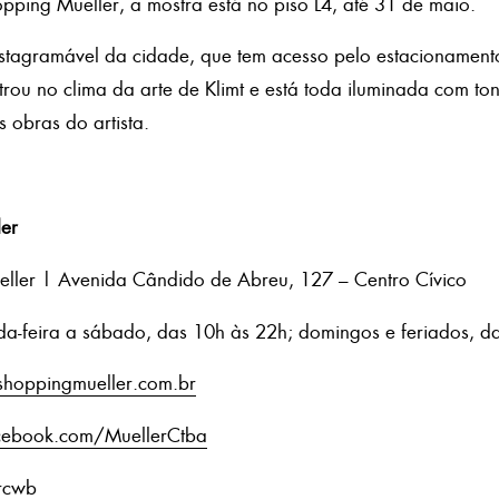
pping Mueller, a mostra está no piso L4, até 31 de maio.
nstagramável da cidade, que tem acesso pelo estacionamen
rou no clima da arte de Klimt e está toda iluminada com t
 obras do artista.
er
eller | Avenida Cândido de Abreu, 127 – Centro Cívico
da-feira a sábado, das 10h às 22h; domingos e feriados, d
hoppingmueller.com.br
ebook.com/MuellerCtba
ercwb