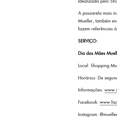
Idealizada pelo Sho
A passarela mais i
Mueller, também ent
fazem referências às
SERVIÇO:
Dia das Mães Muell
Local: Shopping Mu
Horários: De segun
Informações:
www.s
Facebook:
www.fac
Instagram: @muell