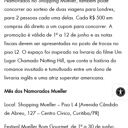
Namorados no Shopping Mueller, também pode
concorrer ao sorteio de duas viagens para Londres,
para 2 pessoas cada uma delas. Cada R$ 500 em
compras dá direito a um cupom para concorrer. A
promoção é válida de 1º a 12 de junho e as notas
fiscais devem ser apresentadas no posto de trocas no
piso L2. O espaço foi inspirado na livraria do filme Um
Lugar Chamado Notting Hill, que conta a história do
romance inusitado e tumultuado entre um dono de
livraria inglês e uma atriz superstar americana.
Abrir a
Mês dos Namorados Mueller
Local: Shopping Mueller – Piso L 4 (Avenida Cândido
de Abreu, 127 – Centro Cívico, Curitiba/PR)
Festival Mueller Bom Gourmet: de 1º a 30 de junho,