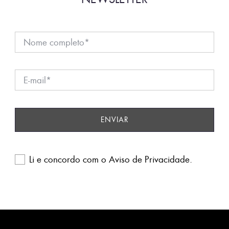
Li e concordo com o
Aviso de Privacidade
.
Please
leave
this