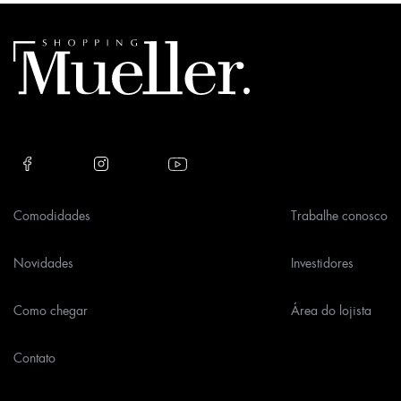
leave
this
field
empty.
Comodidades
Trabalhe conosco
Novidades
Investidores
Como chegar
Área do lojista
Contato