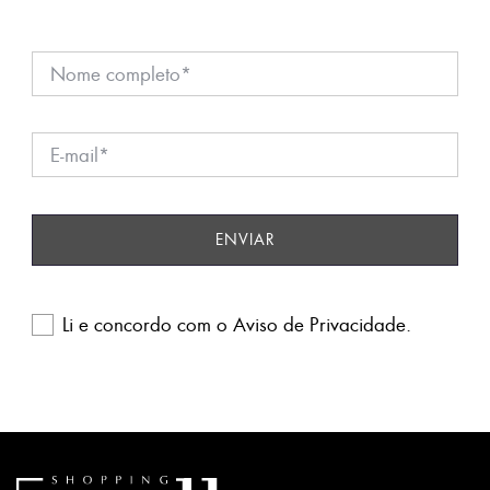
Li e concordo com o
Aviso de Privacidade
.
Please
leave
this