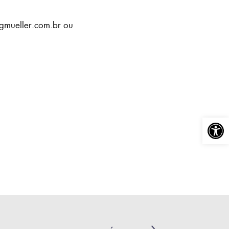
ngmueller.com.br ou
Abrir a