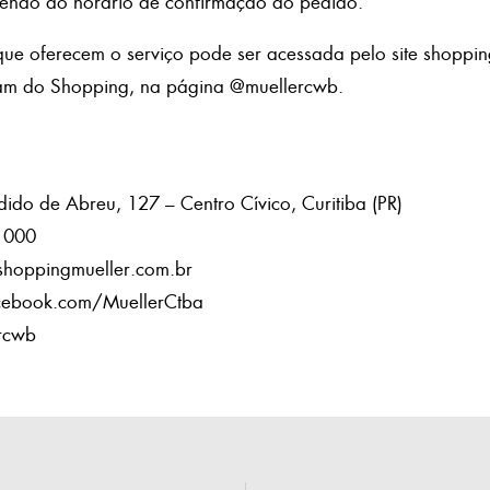
endo do horário de confirmação do pedido.
que oferecem o serviço pode ser acessada pelo site shoppi
gram do Shopping, na página @muellercwb.
ido de Abreu, 127 – Centro Cívico, Curitiba (PR)
1000
shoppingmueller.com.br
cebook.com/MuellerCtba
rcwb