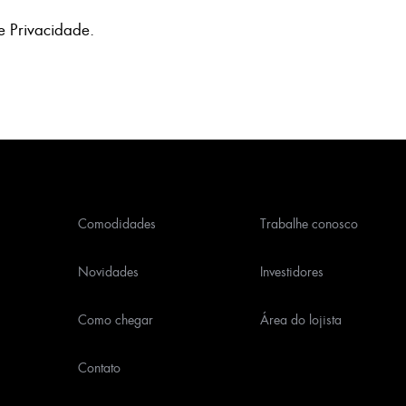
e Privacidade
.
Comodidades
Trabalhe conosco
Novidades
Investidores
Como chegar
Área do lojista
Contato