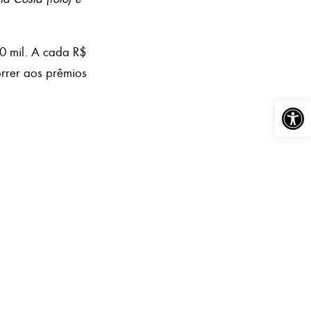
0 mil. A cada R$
rrer aos prêmios
Abrir a