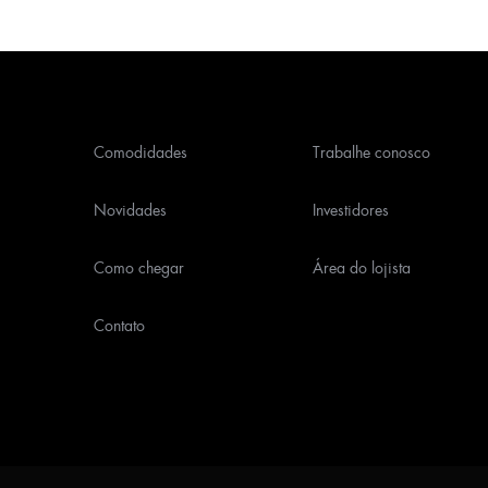
Comodidades
Trabalhe conosco
Novidades
Investidores
Como chegar
Área do lojista
Contato