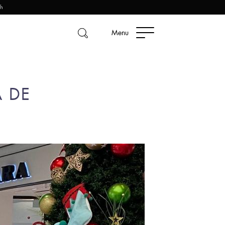
2h
Menu
 DE