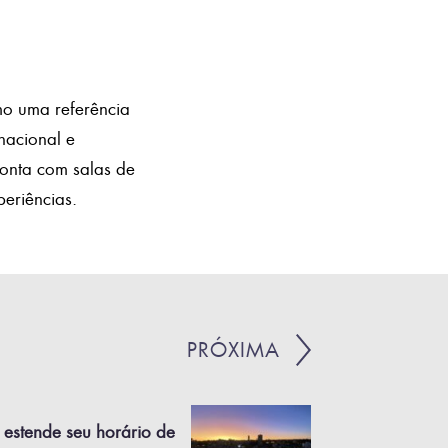
o uma referência
acional e
conta com salas de
eriências.
PRÓXIMA
 estende seu horário de