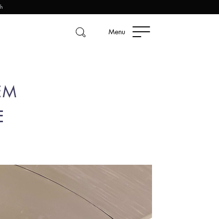
2h
Menu
EM
E