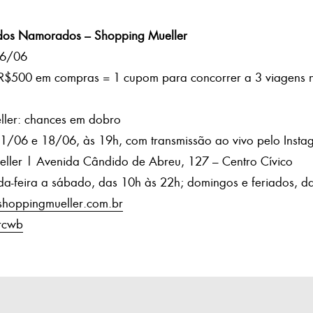
os Namorados – Shopping Mueller
16/06
$500 em compras = 1 cupom para concorrer a 3 viagens n
ller: chances em dobro
 11/06 e 18/06, às 19h, com transmissão ao vivo pelo Insta
eller | Avenida Cândido de Abreu, 127 – Centro Cívico
da-feira a sábado, das 10h às 22h; domingos e feriados, d
oppingmueller.com.br
rcwb