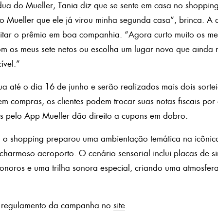
dua do Mueller, Tania diz que se sente em casa no shoppi
 no Mueller que ele já virou minha segunda casa”, brinca. A
itar o prêmio em boa companhia. “Agora curto muito os meu
om os meus sete netos ou escolha um lugar novo que ainda 
ível.”
 até o dia 16 de junho e serão realizados mais dois sortei
 compras, os clientes podem trocar suas notas fiscais por
s pelo App Mueller dão direito a cupons em dobro.
o shopping preparou uma ambientação temática na icônica
harmoso aeroporto. O cenário sensorial inclui placas de s
sonoros e uma trilha sonora especial, criando uma atmosfe
e regulamento da campanha no
site
.