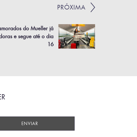
PRÓXIMA
orados do Mueller já
oras e segue até o dia
16
ER