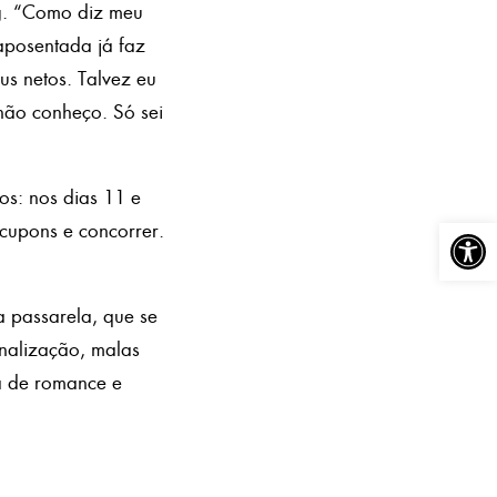
ng. “Como diz meu
 aposentada já faz
s netos. Talvez eu
não conheço. Só sei
os: nos dias 11 e
Abrir a
 cupons e concorrer.
 passarela, que se
inalização, malas
ra de romance e