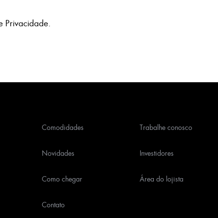
e Privacidade
.
Comodidades
Trabalhe conosco
Novidades
Investidores
Como chegar
Área do lojista
Contato