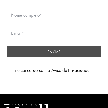
Li e concordo com o
Aviso de Privacidade
.
Please
leave
this
field