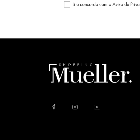
Li e concordo com o
Aviso de Priv
Please
leave
this
field
empty.