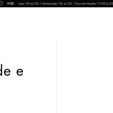
HOJE:
Lojas 10h às 22h | Alimentação 10h às 22h | Gourmet Mueller 11h30 às 2
de e