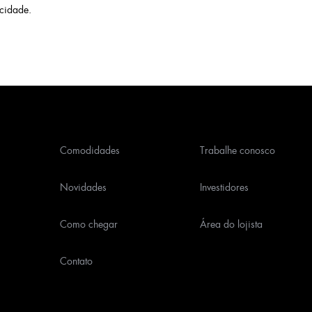
acidade
.
Comodidades
Trabalhe conosco
Novidades
Investidores
Como chegar
Área do lojista
Contato