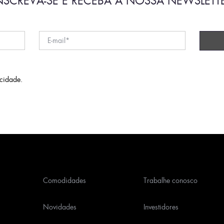
NSCREVA-SE E RECEBA A NOSSA NEWSLETT
acidade
.
Comodidades
Trabalhe conosco
Novidades
Investidores