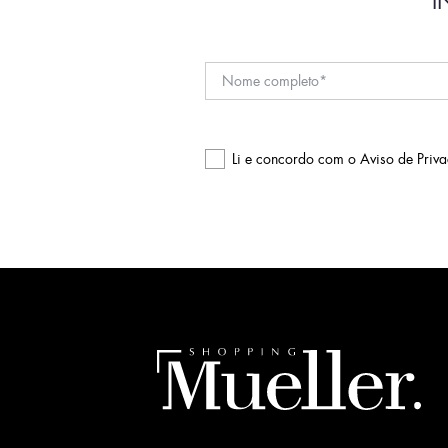
I
Li e concordo com o
Aviso de Priv
Please
leave
this
field
empty.