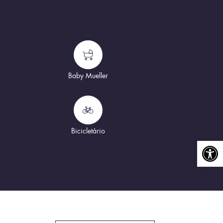
Baby Mueller
Bicicletário
Abrir a