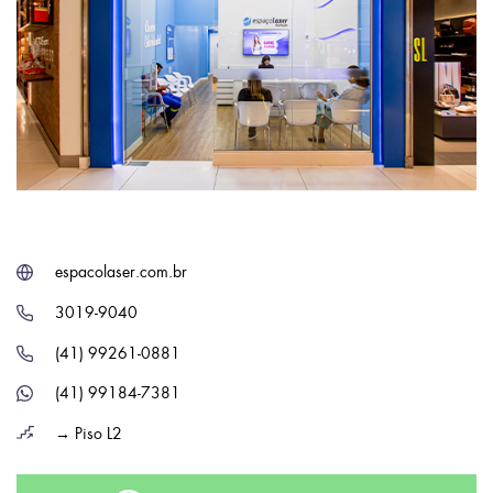
espacolaser.com.br
3019-9040
(41) 99261-0881
(41) 99184-7381
→ Piso L2