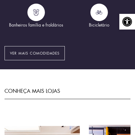
Abrir a
Banheiros família e fraldários
Bicicletário
VER MAIS COMODIDADES
CONHEÇA MAIS LOJAS