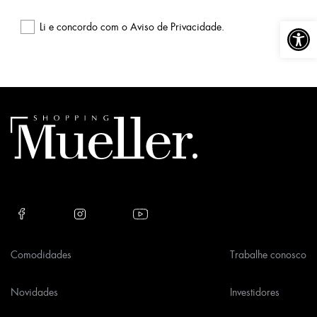
Abrir a
Li e concordo com o
Aviso de Privacidade
.
Please
leave
this
field
empty.
Comodidades
Trabalhe conosco
Novidades
Investidores