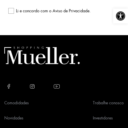
Abrir a
Li e concordo com o
Aviso de Privacidade
.
Please
leave
this
field
empty.
Comodidades
Trabalhe conosco
Novidades
Investidores